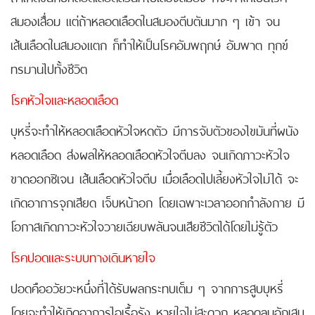
สมองเสื่อม แต่ถ้าหลอดเลือดในสมองตีบตันมาก ๆ เข้า จน
เส้นเลือดในสมองแตก ก็ทำให้เป็นโรคอัมพฤกษ์ อัมพาต ทุกข์
ทรมานไปทั้งชีวิต
โรคหัวใจและหลอดเลือด
บุหรี่จะทำให้หลอดเลือดหัวใจหดตัว มีการจับตัวของไขมันที่ผนัง
หลอดเลือด ส่งผลให้หลอดเลือดหัวใจตีบลง จนเกิดภาวะหัวใจ
ขาดออกซิเจน เส้นเลือดหัวใจตีบ เมื่อเลือดไปเลี้ยงหัวใจไม่ได้ จะ
เกิดอาการจุกเสียด เจ็บหน้าอก โดยเฉพาะเวลาออกกำลังกาย มี
โอกาสเกิดภาวะหัวใจวายเฉียบพลันจนเสียชีวิตได้โดยไม่รู้ตัว
โรคปอดและระบบทางเดินหายใจ
ปอดคืออวัยวะหนึ่งที่ได้รับผลกระทบเต็ม ๆ จากการสูบบุหรี่
โดยจะทำให้เกิดอาการไอเรื้อรัง หายใจไม่สะดวก หลอดลมอักเสบ