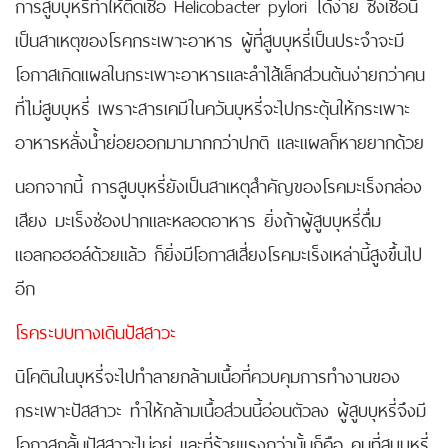
การสูบบุหรี่ทำให้ติดเชื้อ Helicobacter pylori ได้ง่าย ซึ่งเชื้อนี้
เป็นสาเหตุของโรคกระเพาะอาหาร ผู้ที่สูบบุหรี่เป็นประจำจะมี
โอกาสเกิดแผลในกระเพาะอาหารและลำไส้เล็กส่วนต้นง่ายกว่าคน
ที่ไม่สูบบุหรี่ เพราะสารเคมีในควันบุหรี่จะไปกระตุ้นให้กระเพาะ
อาหารหลั่งน้ำย่อยออกมามากกว่าปกติ และแผลก็หายยากด้วย
นอกจากนี้ การสูบบุหรี่ยังเป็นสาเหตุสำคัญของโรคมะเร็งกล่อง
เสียง มะเร็งช่องปากและหลอดอาหาร ยิ่งถ้าผู้สูบบุหรี่ดื่ม
แอลกอฮอล์ด้วยแล้ว ก็ยิ่งมีโอกาสเสี่ยงโรคมะเร็งเหล่านี้สูงขึ้นไป
อีก
โรคระบบทางเดินปัสสาวะ
นิโคตินในบุหรี่จะไปทำลายกล้ามเนื้อที่ควบคุมการทำงานของ
กระเพาะปัสสาวะ ทำให้กล้ามเนื้อส่วนนี้อ่อนตัวลง ผู้สูบบุหรี่จึงมี
โอกาสกลั้นปัสสาวะไม่อยู่ และที่ร้ายแรงกว่านั้นก็คือ คนที่สูบบุหรี่