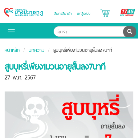
B
สมัครสมาชิก
เข้าสู่ระบบ
Bangpakok
H
Hospital
ค้น
Toggle
navigation
หน้าหลัก
บทความ
สูบบุหรี่เพียง1มวนอายุสั้นลง7นาที
สูบบุหรี่เพียง1มวนอายุสั้นลง7นาที
27 พ.ค. 2567