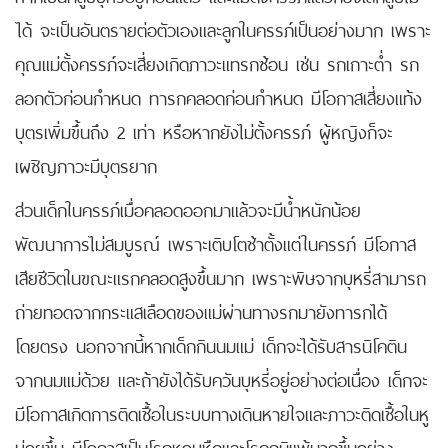
ได้ จะเป็นอันตรายต่อตัวเองและลูกในครรภ์เป็นอย่างมาก เพราะ
คุณแม่ตั้งครรภ์จะเสี่ยงเกิดภาวะแทรกซ้อน เช่น รกเกาะต่ำ รก
ลอกตัวก่อนกำหนด ทารกคลอดก่อนกำหนด มีโอกาสเสี่ยงแท้ง
บุตรเพิ่มขึ้นถึง 2 เท่า หรือหากยังไม่ตั้งครรภ์ ผู้หญิงก็จะ
เผชิญภาวะมีบุตรยาก
ส่วนเด็กในครรภ์เมื่อคลอดออกมาแล้วจะมีน้ำหนักน้อย
พัฒนาการไม่สมบูรณ์ เพราะเติบโตช้าตั้งแต่ในครรภ์ มีโอกาส
เสียชีวิตในขณะแรกคลอดสูงขึ้นมาก เพราะพิษจากบุหรี่สามารถ
ถ่ายทอดจากกระแสเลือดของแม่ผ่านทางรกมายังทารกได้
โดยตรง นอกจากนี้หากเด็กกินนมแม่ เด็กจะได้รับสารนิโคติน
จากนมแม่ด้วย และถ้ายังได้รับควันบุหรี่อยู่อย่างต่อเนื่อง เด็กจะ
มีโอกาสเกิดการติดเชื้อในระบบทางเดินหายใจและภาวะติดเชื้อในหู
บ่อยขึ้น มีโอกาสเป็นโรคหอบหืดและโรคภูมิแพ้มากขึ้นอย่าง