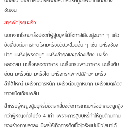
ชัดเจน
สารพัดโรคมะเร็ง
นอกจากโรคมะเร็งปอดที่ผู้สูบบุหรี่มีโอกาสเสี่ยงสูงมาก ๆ แล้ว
ยังเสี่ยงต่อการเกิดโรคมะเร็งอวัยวะส่วนอื่น ๆ เช่น มะเร็งช่อง
ปาก มะเร็งโพรงจมูก มะเร็งลำคอและกล่องเสียง มะเร็ง
หลอดลม มะเร็งหลอดอาหาร มะเร็งกระเพาะอาหาร มะเร็งตับ
อ่อน มะเร็งตับ มะเร็งไต มะเร็งกระเพาะปัสสาวะ มะเร็ง
ลำไส้ใหญ่ มะเร็งทวารหนัก มะเร็งต่อมลูกหมาก มะเร็งเม็ดเลือด
ขาวชนิดเฉียบพลัน
สำหรับผู้หญิงสูบบุหรี่มีอัตราเสี่ยงต่อการเกิดมะเร็งปากมดลูกสูง
กว่าผู้หญิงทั่วไปถึง 4 เท่า เพราะการสูบบุหรี่ทำให้ภูมิต้านทาน
ของร่างกายลดลง มีผลให้เกิดการติดเชื้อไวรัสแปปปิวโลมาได้