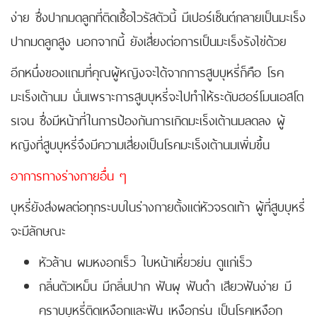
ง่าย ซึ่งปากมดลูกที่ติดเชื้อไวรัสตัวนี้ มีเปอร์เซ็นต์กลายเป็นมะเร็ง
ปากมดลูกสูง นอกจากนี้ ยังเสี่ยงต่อการเป็นมะเร็งรังไข่ด้วย
อีกหนึ่งของแถมที่คุณผู้หญิงจะได้จากการสูบบุหรี่ก็คือ โรค
มะเร็งเต้านม นั่นเพราะการสูบบุหรี่จะไปทำให้ระดับฮอร์โมนเอสโต
รเจน ซึ่งมีหน้าที่ในการป้องกันการเกิดมะเร็งเต้านมลดลง ผู้
หญิงที่สูบบุหรี่จึงมีความเสี่ยงเป็นโรคมะเร็งเต้านมเพิ่มขึ้น
อาการทางร่างกายอื่น ๆ
บุหรี่ยังส่งผลต่อทุกระบบในร่างกายตั้งแต่หัวจรดเท้า ผู้ที่สูบบุหรี่
จะมีลักษณะ
หัวล้าน ผมหงอกเร็ว ใบหน้าเหี่ยวย่น ดูแก่เร็ว
กลิ่นตัวเหม็น มีกลิ่นปาก ฟันผุ ฟันดำ เสียวฟันง่าย มี
คราบบุหรี่ติดเหงือกและฟัน เหงือกร่น เป็นโรคเหงือก