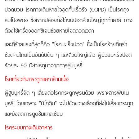
ปอดบวม โรคทางเดินหายใจอุดกั้นเรื้อรัง (COPD) เป็นโรคถุง
ลมโป่งพอง ซึ่งหากปล่อยทิ้งไว้จนปอดส่วนใหญ่ถูกทำลาย อาจ
ต้องใช้เครื่องออกซิเจนช่วยหายใจตลอดเวลา
และที่ร้ายแรงที่สุดก็คือ "โรคมะเร็งปอด" ซึ่งเป็นโรคร้ายที่คร่า
ชีวิตคนไทยเป็นอันดับต้น ๆ และส่วนใหญ่แล้ว ผู้ป่วยมะเร็งปอด
ร้อยละ 90 มีสาเหตุมาจากการสูบบุหรี่
โรคเกี่ยวกับกระดูกและกล้ามเนื้อ
ผู้สูบบุหรี่จัด ๆ เสี่ยงต่อโรคกระดูกพุรนด้วย เพราะสารพิษใน
บุหรี่ โดยเฉพาะ "นิโคติน" จะไปขัดขวางเลือดที่ส่งไปเลี้ยงกระดูก
และยังลดการดูดซึมแคลเซียม
โรคระบบทางเดินอาหาร