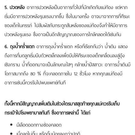
5. ปวดหลัง
อาการปวดหลังเป็นอาการทั่วไปที่มักเกิดกับแม่ท้อง แต่หาก
เริ่มมีอาการปวดหลังรุนแรงมากขึ้น ซึ่งในบางครั้ง อาจมาจากการที่ศีรษะ
ของเด็กในครรภ์ ไปสัมผัสกับกระดูกสันหลังของแม่ท้องจึงทำให้มีอาการ
ปวดหลังรุนแรง ซึ่งอาจเป็นอีกสัญญาณของการใกล้คลอดได้เช่นกัน
6. ถุงน้ำคร่ำแตก
อาการถุงน้ำคร่ำแตก หรือที่เรียกกันว่า น้ำเดิน แสดง
ถึงการที่มดลูกเริ่มบีบตัวหดเล็กลงเพื่อบีบให้ศีรษะของเด็กเคลื่อนลงสู่อุ้ง
เชิงกราน น้ำที่ออกมาจะเป็นลักษณะใสๆ คล้ายน้ำปัสสาวะ อาการน้ำเดินมี
โอกาสมากถึง 80 % ที่จะคลอดภายใน 12 ชั่วโมง หากคุณแม่ท้องมี
อาการเช่นนี้ควรรีบไปพบแพทย์ทันที
ทั้งนี้หากมีสัญญาณเพิ่มเติมในช่วงไตรมาสสุดท้ายคุณแม่ควรรีบเก็บ
กระเป๋าไปโรงพยาบาลทันที ซึ่งอาการเหล่านี้ ได้แก่
มีเลือดออกทางช่องคลอด
เมื่อลูกไม่ดิ้น หรือดิ้นน้อยลงกว่าปกติ