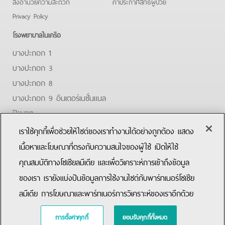
สิ่งอำนวยความสะดวก
คําประกาศสิทธิผู้ป่วย
Privacy Policy
โรงพยาบาลในเครือ
บางปะกอก 1
บางปะกอก 3
บางปะกอก 8
บางปะกอก 9 อินเตอร์เนชั่นแนล
ปิยะเวท
บางปะกอก-รังสิต 2
เราใช้คุกกี้เพื่อช่วยให้ไซต์ของเราทำงานได้อย่างถูกต้อง แสดง
บางปะกอกสมุทรปราการ
เนื้อหาและโฆษณาที่ตรงกับความสนใจของผู้ใช้ เปิดให้ใช้
คุณสมบัติทางโซเชียลมีเดีย และเพื่อวิเคราะห์การเข้าถึงข้อมูล
Facebook
Youtube
ของเรา เรายังแบ่งปันข้อมูลการใช้งานไซต์กับพาร์ทเนอร์โซเชีย
ลมีเดีย การโฆษณาและพาร์ทเนอร์การวิเคราะห์ของเราอีกด้วย
Copyright © 2019 Bangpakok Hospital All rights reserved.
การตั้งค่าคุกกี้
ยอมรับคุกกี้ทั้งหมด