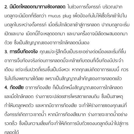
2. มีเมือกไหลออกมาทางช่องคลอด
ในช่วงการตั้งครรภ์ บริเวณปาก
มดลูกจะมีเมือกที่เรียกว่า mucus plug เพื่อป้องกันไม่ให้เชื้อโรคเข้าไปใน
มดลูกในระหว่างตั้งครรภ์ เมื่อเริ่มใกล้เวลาเข้าสู่การคลอด ปากมดลูกจะเริ่ม
เปิดและบาง เมือกนี้ก็จะหลุดออกมา และบางครั้งอาจมีเลือดผสมออกมา
ด้วย ซึ่งเป็นสัญญาณของอาการใกล้คลอดนั่นเอง
3. การเจ็บท้องจริง
คุณแม่จะรู้สึกเจ็บเป็นระยะอย่างต่อเนื่องและเริ่มถี่ขึ้น
อาการเจ็บท้องจริงก่อนการคลอดนี้จะคล้ายกับตอนที่เจ็บท้องมีประจำ
เดือน แต่จะเริ่มปวดถี่แรงขึ้นเป็นจังหวะ หากคุณแม่เกิดอาการแบบนี้ ควร
รีบไปโรงพยาบาลได้เลย เพราะเป็นสัญญาณสำคัญของการคลอดแล้ว
4. ท้องเสีย
อาการท้องเสีย ก็เป็นอีกหนึ่งสัญญาณของการใกล้คลอด
และเมื่อใกล้คลอด ร่างกายจะปล่อยสารโพรสตาแกลนดิน ซึ่งเป็นสาเหตุ
ทำให้มดลูกหดตัว และหากมีอาการท้องเสีย จะทำให้ร่างกายของคุณแม่ที่
ตั้งครรภ์เกิดภาวะขาดน้ำ หากมีการท้องเสียมาก ร่างกายจะขาดน้ำอย่าง
รวดเร็ว ซึ่งเป็นความเสี่ยงที่จะทำให้เกิดการบีบตัวของมดลูกอันนำไปสู่การ
คลอดได้