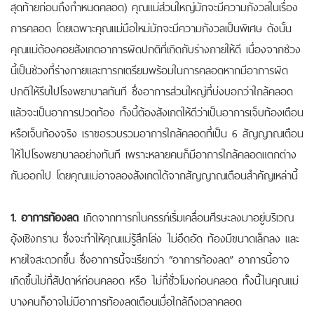
สุดท้ายก่อนถึงกำหนดคลอด) คุณแม่ส่วนใหญ่มักจะมีความกังวลในเรื่อง
การคลอด โดยเฉพาะคุณแม่มือใหม่มักจะมีความกังวลเป็นพิเศษ ดังนั้น
คุณแม่ต้องคอยสังเกตอาการผิดปกติที่เกิดกับร่างกายให้ดี เนื่องจากช่วง
นี้เป็นช่วงที่ร่างกายและทารกเตรียมพร้อมในการคลอดหากมีอาการผิด
ปกติให้รีบไปโรงพยาบาลทันที ซึ่งอาการส่วนใหญ่ที่บ่งบอกว่าใกล้คลอด
แล้วจะเป็นอาการปวดท้อง ทั้งนี้ต้องสังเกตให้ดีว่าเป็นอาการเจ็บท้องเตือน
หรือเจ็บท้องจริง เราขอรวบรวมอาการใกล้คลอดที่เป็น 6 สัญญาณเตือน
ให้ไปโรงพยาบาลอย่างทันที เพราะหลายคนก็มีอาการใกล้คลอดแตกต่าง
กันออกไป โดยคุณแม่อาจลองสังเกตได้จากสัญญาณเตือนสำคัญเหล่านี้
1. อาการท้องลด
เกิดจากทารกในครรภ์เริ่มเคลื่อนศีรษะลงมาอยู่บริเวณ
อุ้งเชิงกราน ซึ่งจะทำให้คุณแม่รู้สึกโล่ง ไม่อึดอัด ท้องมีขนาดเล็กลง และ
หายใจสะดวกขึ้น ซึ่งอาการนี้จะเรียกว่า “อาการท้องลด” อาการนี้อาจ
เกิดขึ้นไม่กี่สัปดาห์ก่อนคลอด หรือ ไม่กี่ชั่วโมงก่อนคลอด ทั้งนี้ในคุณแม่
บางคนก็อาจไม่มีอาการท้องลดเตือนเมื่อใกล้ถึงเวลาคลอด