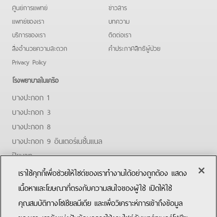
ศูนย์การแพทย์
ข่าวสาร
แพทย์ของเรา
บทความ
บริการของเรา
ติดต่อเรา
สิ่งอำนวยความสะดวก
คําประกาศสิทธิผู้ป่วย
Privacy Policy
โรงพยาบาลในเครือ
บางปะกอก 1
บางปะกอก 3
บางปะกอก 8
บางปะกอก 9 อินเตอร์เนชั่นแนล
ปิยะเวท
บางปะกอก-รังสิต 2
เราใช้คุกกี้เพื่อช่วยให้ไซต์ของเราทำงานได้อย่างถูกต้อง แสดง
บางปะกอกสมุทรปราการ
เนื้อหาและโฆษณาที่ตรงกับความสนใจของผู้ใช้ เปิดให้ใช้
คุณสมบัติทางโซเชียลมีเดีย และเพื่อวิเคราะห์การเข้าถึงข้อมูล
Facebook
Youtube