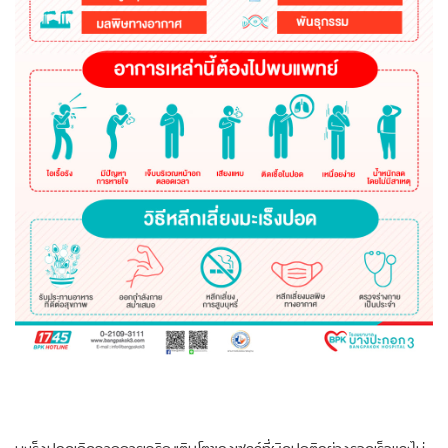
มะเร็งปอดเกิดจากการเจริญเติบโตของเซลล์ที่ผิดปกติอย่างรวดเร็วและไม่