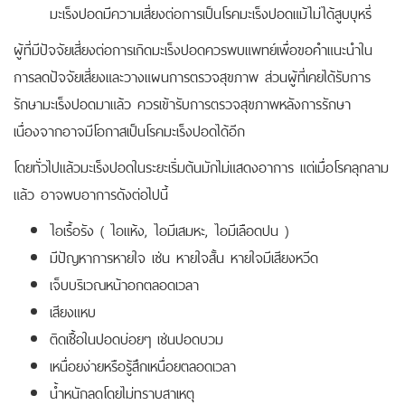
มะเร็งปอดมีความเสี่ยงต่อการเป็นโรคมะเร็งปอดแม้ไม่ได้สูบบุหรี่
ผู้ที่มีปัจจัยเสี่ยงต่อการเกิดมะเร็งปอดควรพบแพทย์เพื่อขอคำแนะนำใน
การลดปัจจัยเสี่ยงและวางแผนการตรวจสุขภาพ ส่วนผู้ที่เคยได้รับการ
รักษามะเร็งปอดมาแล้ว ควรเข้ารับการตรวจสุขภาพหลังการรักษา
เนื่องจากอาจมีโอกาสเป็นโรคมะเร็งปอดได้อีก
โดยทั่วไปแล้วมะเร็งปอดในระยะเริ่มต้นมักไม่แสดงอาการ แต่เมื่อโรคลุกลาม
แล้ว อาจพบอาการดังต่อไปนี้
ไอเรื้อรัง ( ไอแห้ง, ไอมีเสมหะ, ไอมีเลือดปน )
มีปัญหาการหายใจ เช่น หายใจสั้น หายใจมีเสียงหวีด
เจ็บบริเวณหน้าอกตลอดเวลา
เสียงแหบ
ติดเชื้อในปอดบ่อยๆ เช่นปอดบวม
เหนื่อยง่ายหรือรู้สึกเหนื่อยตลอดเวลา
น้ำหนักลดโดยไม่ทราบสาเหตุ