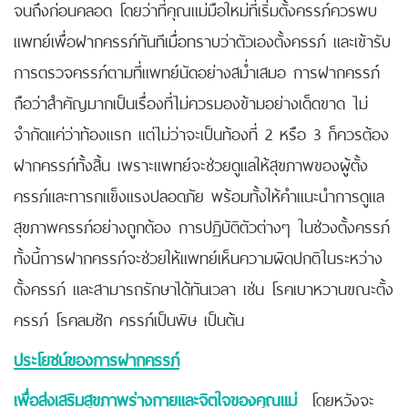
จนถึงก่อนคลอด โดยว่าที่คุณแม่มือใหม่ที่เริ่มตั้งครรภ์ควรพบ
แพทย์เพื่อฝากครรภ์ทันทีเมื่อทราบว่าตัวเองตั้งครรภ์ และเข้ารับ
การตรวจครรภ์ตามที่แพทย์นัดอย่างสม่ำเสมอ การฝากครรภ์
ถือว่าสำคัญมากเป็นเรื่องที่ไม่ควรมองข้ามอย่างเด็ดขาด ไม่
จำกัดแค่ว่าท้องแรก แต่ไม่ว่าจะเป็นท้องที่ 2 หรือ 3 ก็ควรต้อง
ฝากครรภ์ทั้งสิ้น เพราะแพทย์จะช่วยดูแลให้สุขภาพของผู้ตั้ง
ครรภ์และทารกแข็งแรงปลอดภัย พร้อมทั้งให้คำแนะนำการดูแล
สุขภาพครรภ์อย่างถูกต้อง การปฏิบัติตัวต่างๆ ในช่วงตั้งครรภ์
ทั้งนี้การฝากครรภ์จะช่วยให้แพทย์เห็นความผิดปกติในระหว่าง
ตั้งครรภ์ และสามารถรักษาได้ทันเวลา เช่น โรคเบาหวานขณะตั้ง
ครรภ์ โรคลมชัก ครรภ์เป็นพิษ เป็นต้น
ประโยชน์ของการฝากครรภ์
เพื่อส่งเสริมสุขภาพร่างกายและจิตใจของคุณแม่
โดยหวังจะ