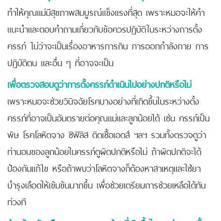
ทำให้คุณแม่มีสุขภาพสมบูรณ์แข็งแรงที่สุด เพราะหมอจะให้คำ
แนะนำและตอบคำถามเกี่ยวกับข้อควรปฏิบัติในระหว่างการตั้ง
ครรภ์ ไม่ว่าจะเป็นเรื่องอาหารการกิน การออกกำลังกาย การ
ปฏิบัติตน และอื่น ๆ ที่อาจจะเป็น
เพื่อตรวจสอบดูว่าการตั้งครรภ์ดำเนินไปอย่างปกติหรือไม่
เพราะหมอจะช่วยวินิจฉัยโรคบางอย่างที่เกิดขึ้นในระหว่างตั้ง
ครรภ์ที่อาจเป็นอันตรายต่อคุณแม่และลูกน้อยได้ เช่น ครรภ์เป็น
พิษ โรคโลหิตจาง ซิฟิลิส ติดเชื้อเอดส์ ฯลฯ รวมทั้งตรวจดูว่า
ท่านอนของลูกน้อยในครรภ์ดูผิดปกติหรือไม่ ถ้าผิดปกติจะได้
ป้องกันแก้ไข หรือถ้าพบว่าโลหิตจางก็ต้องหาสาเหตุและใช้ยา
บำรุงเลือดให้เข้มข้นมากขึ้น เพื่อช่วยเตรียมการช่วยเหลือได้ทัน
ท่วงที