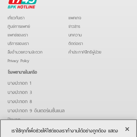
Hotline
เกี่ยวกับเรา
แพคเกจ
ศูนย์การแพทย์
ข่าวสาร
แพทย์ของเรา
บทความ
บริการของเรา
ติดต่อเรา
สิ่งอำนวยความสะดวก
คําประกาศสิทธิผู้ป่วย
Privacy Policy
โรงพยาบาลในเครือ
บางปะกอก 1
บางปะกอก 3
บางปะกอก 8
บางปะกอก 9 อินเตอร์เนชั่นแนล
ปิยะเวท
บางปะกอก-รังสิต 2
เราใช้คุกกี้เพื่อช่วยให้ไซต์ของเราทำงานได้อย่างถูกต้อง แสดง