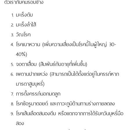
ตัวเรากับคนรอบข้าง
มะเร็งตับ
มะเร็งลำไส้
วัณโรค
โรคเบาหวาน (เพิ่มความเสี่ยงเป็นโรคนี้ในผู้ใหญ่ 30-
40%)
จอตาเสื่อม (สัมพันธ์กับอายุที่เพิ่มขึ้น)
เพดานปากแหว่ง (สามารถเป็นได้ตั้งแต่อยู่ในครรภ์หาก
มารดาสูบบุหรี่)
การตั้งครรภ์นอกมดลูก
โรคข้อรูมาตอยด์ และภาวะภูมิต้านทานร่างกายลดลง
โรคเส้นเลือดสมองตีบ หรือแตกจากการได้รับควันบุหรี่มือ
สอง