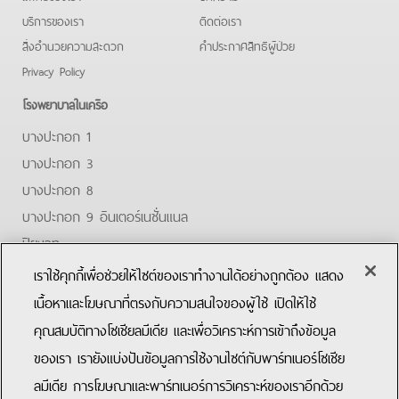
บริการของเรา
ติดต่อเรา
สิ่งอำนวยความสะดวก
คําประกาศสิทธิผู้ป่วย
Privacy Policy
โรงพยาบาลในเครือ
บางปะกอก 1
บางปะกอก 3
บางปะกอก 8
บางปะกอก 9 อินเตอร์เนชั่นแนล
ปิยะเวท
บางปะกอก-รังสิต 2
เราใช้คุกกี้เพื่อช่วยให้ไซต์ของเราทำงานได้อย่างถูกต้อง แสดง
บางปะกอกสมุทรปราการ
เนื้อหาและโฆษณาที่ตรงกับความสนใจของผู้ใช้ เปิดให้ใช้
คุณสมบัติทางโซเชียลมีเดีย และเพื่อวิเคราะห์การเข้าถึงข้อมูล
Facebook
Youtube
ของเรา เรายังแบ่งปันข้อมูลการใช้งานไซต์กับพาร์ทเนอร์โซเชีย
ลมีเดีย การโฆษณาและพาร์ทเนอร์การวิเคราะห์ของเราอีกด้วย