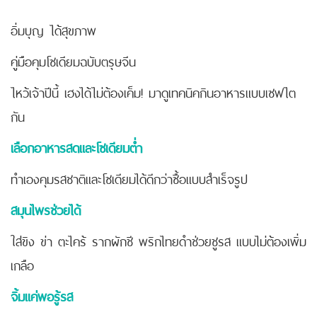
อิ่มบุญ ได้สุขภาพ
คู่มือคุมโซเดียมฉบับตรุษจีน
ไหว้เจ้าปีนี้ เฮงได้ไม่ต้องเค็ม! มาดูเทคนิคกินอาหารแบบเซฟไต
กัน
เลือกอาหารสดและโซเดียมต่ำ
ทำเองคุมรสชาติและโซเดียมได้ดีกว่าซื้อแบบสำเร็จรูป
สมุนไพรช่วยได้
ใส่ขิง ข่า ตะไคร้ รากผักชี พริกไทยดำช่วยชูรส แบบไม่ต้องเพิ่ม
เกลือ
จิ้มแค่พอรู้รส