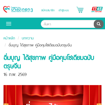
B
สมัครสมาชิก
เข้าสู่ระบบ
Bangpakok
H
Hospital
ค้น
Toggle
navigation
หน้าหลัก
บทความ
อิ่มบุญ ได้สุขภาพ คู่มือคุมโซเดียมฉบับตรุษจีน
อิ่มบุญ ได้สุขภาพ คู่มือคุมโซเดียมฉบับ
ตรุษจีน
16 ก.พ. 2569