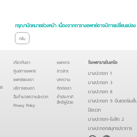
กรุณานัดหมายล่วงหน้า เนื่องจากตารางแพทย์อาจมีการเปลี่ยนแปลง 
กลับ
เกี่ยวกับเรา
แพคเกจ
โรงพยาบาลในเครือ
ศูนย์การแพทย์
ข่าวสาร
บางปะกอก 1
แพทย์ของเรา
บทความ
บางปะกอก 3
าร
บริการของเรา
ติดต่อเรา
บางปะกอก 8
สิ่งอำนวยความสะดวก
คําประกาศ
บางปะกอก 9 อินเตอร์เนชั่
สิทธิผู้ป่วย
Privacy Policy
ปิยะเวท
บางปะกอก-รังสิต 2
บางปะกอกสมุทรปราการ