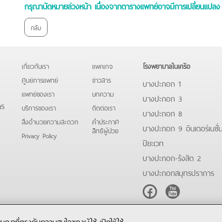
กรุณานัดหมายล่วงหน้า เนื่องจากตารางแพทย์อาจมีการเปลี่ยนแปลง 
กลับ
เกี่ยวกับเรา
แพคเกจ
โรงพยาบาลในเครือ
ศูนย์การแพทย์
ข่าวสาร
บางปะกอก 1
แพทย์ของเรา
บทความ
บางปะกอก 3
าร
บริการของเรา
ติดต่อเรา
บางปะกอก 8
สิ่งอำนวยความสะดวก
คําประกาศ
บางปะกอก 9 อินเตอร์เนชั่
สิทธิผู้ป่วย
Privacy Policy
ปิยะเวท
บางปะกอก-รังสิต 2
บางปะกอกสมุทรปราการ
Facebook
Youtube
โฆษณาที่ตรงกับความสนใจของผู้ใช้ เปิดให้ใช้