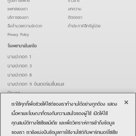
แพทย์ของเรา
บทความ
บริการของเรา
ติดต่อเรา
สิ่งอำนวยความสะดวก
คําประกาศสิทธิผู้ป่วย
Privacy Policy
โรงพยาบาลในเครือ
บางปะกอก 1
บางปะกอก 3
บางปะกอก 8
บางปะกอก 9 อินเตอร์เนชั่นแนล
ปิยะเวท
บางปะกอก-รังสิต 2
เราใช้คุกกี้เพื่อช่วยให้ไซต์ของเราทำงานได้อย่างถูกต้อง แสดง
บางปะกอกสมุทรปราการ
เนื้อหาและโฆษณาที่ตรงกับความสนใจของผู้ใช้ เปิดให้ใช้
คุณสมบัติทางโซเชียลมีเดีย และเพื่อวิเคราะห์การเข้าถึงข้อมูล
Facebook
Youtube
ของเรา เรายังแบ่งปันข้อมูลการใช้งานไซต์กับพาร์ทเนอร์โซเชีย