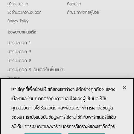
บริการของเรา
ติดต่อเรา
สิ่งอำนวยความสะดวก
คําประกาศสิทธิผู้ป่วย
Privacy Policy
โรงพยาบาลในเครือ
บางปะกอก 1
บางปะกอก 3
บางปะกอก 8
บางปะกอก 9 อินเตอร์เนชั่นแนล
ปิยะเวท
บางปะกอก-รังสิต 2
เราใช้คุกกี้เพื่อช่วยให้ไซต์ของเราทำงานได้อย่างถูกต้อง แสดง
บางปะกอกสมุทรปราการ
เนื้อหาและโฆษณาที่ตรงกับความสนใจของผู้ใช้ เปิดให้ใช้
คุณสมบัติทางโซเชียลมีเดีย และเพื่อวิเคราะห์การเข้าถึงข้อมูล
Facebook
Youtube
ของเรา เรายังแบ่งปันข้อมูลการใช้งานไซต์กับพาร์ทเนอร์โซเชีย
ลมีเดีย การโฆษณาและพาร์ทเนอร์การวิเคราะห์ของเราอีกด้วย