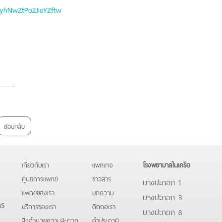
EyhNwZtPo2JieYZftw
ย้อนกลับ
เกี่ยวกับเรา
แพคเกจ
โรงพยาบาลในเครือ
ศูนย์การแพทย์
ข่าวสาร
บางปะกอก 1
แพทย์ของเรา
บทความ
บางปะกอก 3
าร
บริการของเรา
ติดต่อเรา
บางปะกอก 8
สิ่งอำนวยความสะดวก
คําประกาศ