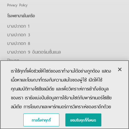
Privacy Policy
โรงพยาบาลในเครือ
บางปะกอก 1
บางปะกอก 3
บางปะกอก 8
บางปะกอก 9 อินเตอร์เนชั่นแนล
ปิยะเวท
บางปะกอก-รังสิต 2
เราใช้คุกกี้เพื่อช่วยให้ไซต์ของเราทำงานได้อย่างถูกต้อง แสดง
บางปะกอกสมุทรปราการ
เนื้อหาและโฆษณาที่ตรงกับความสนใจของผู้ใช้ เปิดให้ใช้
คุณสมบัติทางโซเชียลมีเดีย และเพื่อวิเคราะห์การเข้าถึงข้อมูล
Facebook
Youtube
ของเรา เรายังแบ่งปันข้อมูลการใช้งานไซต์กับพาร์ทเนอร์โซเชีย
ลมีเดีย การโฆษณาและพาร์ทเนอร์การวิเคราะห์ของเราอีกด้วย
Copyright © 2019 Bangpakok Hospital All rights reserved.
การตั้งค่าคุกกี้
ยอมรับคุกกี้ทั้งหมด