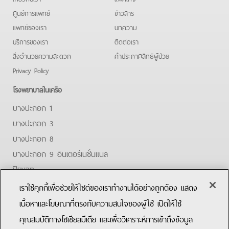
ศูนย์การแพทย์
ข่าวสาร
แพทย์ของเรา
บทความ
บริการของเรา
ติดต่อเรา
สิ่งอำนวยความสะดวก
คําประกาศสิทธิผู้ป่วย
Privacy Policy
โรงพยาบาลในเครือ
บางปะกอก 1
บางปะกอก 3
บางปะกอก 8
บางปะกอก 9 อินเตอร์เนชั่นแนล
ปิยะเวท
บางปะกอก-รังสิต 2
เราใช้คุกกี้เพื่อช่วยให้ไซต์ของเราทำงานได้อย่างถูกต้อง แสดง
บางปะกอกสมุทรปราการ
เนื้อหาและโฆษณาที่ตรงกับความสนใจของผู้ใช้ เปิดให้ใช้
คุณสมบัติทางโซเชียลมีเดีย และเพื่อวิเคราะห์การเข้าถึงข้อมูล
Facebook
Youtube