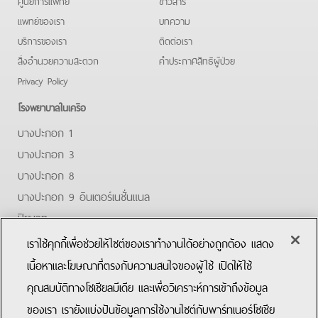
ศูนย์การแพทย์
ข่าวสาร
แพทย์ของเรา
บทความ
บริการของเรา
ติดต่อเรา
สิ่งอำนวยความสะดวก
คําประกาศสิทธิผู้ป่วย
Privacy Policy
โรงพยาบาลในเครือ
บางปะกอก 1
บางปะกอก 3
บางปะกอก 8
บางปะกอก 9 อินเตอร์เนชั่นแนล
ปิยะเวท
บางปะกอก-รังสิต 2
เราใช้คุกกี้เพื่อช่วยให้ไซต์ของเราทำงานได้อย่างถูกต้อง แสดง
บางปะกอกสมุทรปราการ
เนื้อหาและโฆษณาที่ตรงกับความสนใจของผู้ใช้ เปิดให้ใช้
คุณสมบัติทางโซเชียลมีเดีย และเพื่อวิเคราะห์การเข้าถึงข้อมูล
Facebook
Youtube
ของเรา เรายังแบ่งปันข้อมูลการใช้งานไซต์กับพาร์ทเนอร์โซเชีย