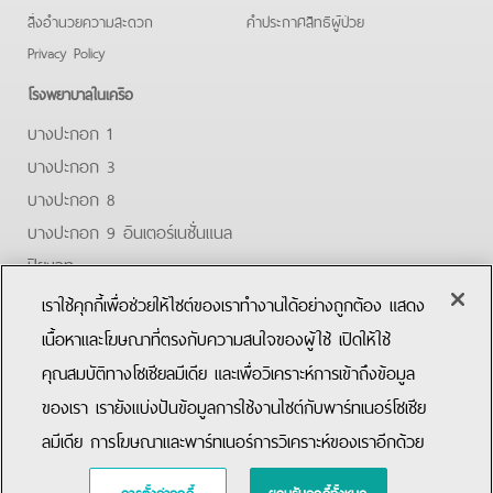
สิ่งอำนวยความสะดวก
คําประกาศสิทธิผู้ป่วย
Privacy Policy
โรงพยาบาลในเครือ
บางปะกอก 1
บางปะกอก 3
บางปะกอก 8
บางปะกอก 9 อินเตอร์เนชั่นแนล
ปิยะเวท
บางปะกอก-รังสิต 2
เราใช้คุกกี้เพื่อช่วยให้ไซต์ของเราทำงานได้อย่างถูกต้อง แสดง
บางปะกอกสมุทรปราการ
เนื้อหาและโฆษณาที่ตรงกับความสนใจของผู้ใช้ เปิดให้ใช้
คุณสมบัติทางโซเชียลมีเดีย และเพื่อวิเคราะห์การเข้าถึงข้อมูล
Facebook
Youtube
ของเรา เรายังแบ่งปันข้อมูลการใช้งานไซต์กับพาร์ทเนอร์โซเชีย
ลมีเดีย การโฆษณาและพาร์ทเนอร์การวิเคราะห์ของเราอีกด้วย
การตั้งค่าคุกกี้
ยอมรับคุกกี้ทั้งหมด