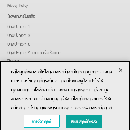
Privacy Policy
โรงพยาบาลในเครือ
บางปะกอก 1
บางปะกอก 3
บางปะกอก 8
บางปะกอก 9 อินเตอร์เนชั่นแนล
ปิยะเวท
บางปะกอก-รังสิต 2
เราใช้คุกกี้เพื่อช่วยให้ไซต์ของเราทำงานได้อย่างถูกต้อง แสดง
บางปะกอกสมุทรปราการ
เนื้อหาและโฆษณาที่ตรงกับความสนใจของผู้ใช้ เปิดให้ใช้
คุณสมบัติทางโซเชียลมีเดีย และเพื่อวิเคราะห์การเข้าถึงข้อมูล
Facebook
Youtube
ของเรา เรายังแบ่งปันข้อมูลการใช้งานไซต์กับพาร์ทเนอร์โซเชีย
ลมีเดีย การโฆษณาและพาร์ทเนอร์การวิเคราะห์ของเราอีกด้วย
Copyright © 2019 Bangpakok Hospital All rights reserved.
การตั้งค่าคุกกี้
ยอมรับคุกกี้ทั้งหมด