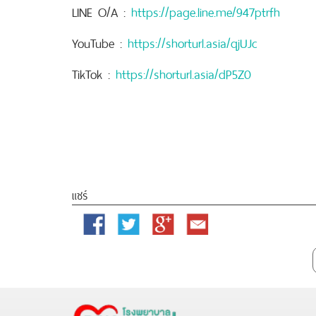
LINE O/A :
https://page.line.me/947ptrfh
YouTube :
https://shorturl.asia/qjUJc
TikTok :
https://shorturl.asia/dP5Z0
แชร์
Facebook
Twitter
Google
Email
Plus