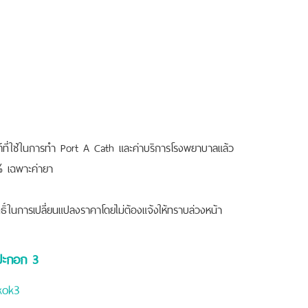
ณฑ์ที่ใช้ในการทำ Port A Cath และค่าบริการโรงพยาบาลแล้ว
 เฉพาะค่ายา
ิ์ในการเปลี่ยนแปลงราคาโดยไม่ต้องแจ้งให้ทราบล่วงหน้า
ปะกอก 3
kok3