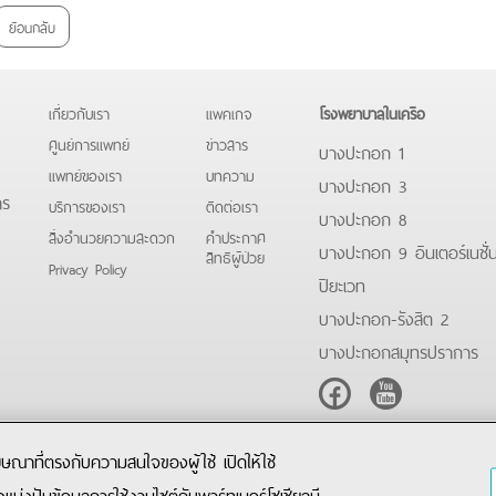
ย้อนกลับ
เกี่ยวกับเรา
แพคเกจ
โรงพยาบาลในเครือ
ศูนย์การแพทย์
ข่าวสาร
บางปะกอก 1
แพทย์ของเรา
บทความ
บางปะกอก 3
าร
บริการของเรา
ติดต่อเรา
บางปะกอก 8
สิ่งอำนวยความสะดวก
คําประกาศ
บางปะกอก 9 อินเตอร์เนชั่
สิทธิผู้ป่วย
Privacy Policy
ปิยะเวท
บางปะกอก-รังสิต 2
บางปะกอกสมุทรปราการ
Facebook
Youtube
โฆษณาที่ตรงกับความสนใจของผู้ใช้ เปิดให้ใช้
ังแบ่งปันข้อมูลการใช้งานไซต์กับพาร์ทเนอร์โซเชียลมี