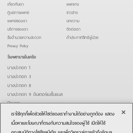
เกี่ยวกับเรา
แพคเกจ
ศูนย์การแพทย์
ข่าวสาร
แพทย์ของเรา
บทความ
บริการของเรา
ติดต่อเรา
สิ่งอำนวยความสะดวก
คําประกาศสิทธิผู้ป่วย
Privacy Policy
โรงพยาบาลในเครือ
บางปะกอก 1
บางปะกอก 3
บางปะกอก 8
บางปะกอก 9 อินเตอร์เนชั่นแนล
ปิยะเวท
บางปะกอก-รังสิต 2
เราใช้คุกกี้เพื่อช่วยให้ไซต์ของเราทำงานได้อย่างถูกต้อง แสดง
บางปะกอกสมุทรปราการ
เนื้อหาและโฆษณาที่ตรงกับความสนใจของผู้ใช้ เปิดให้ใช้
คุณสมบัติทางโซเชียลมีเดีย และเพื่อวิเคราะห์การเข้าถึงข้อมูล
Facebook
Youtube