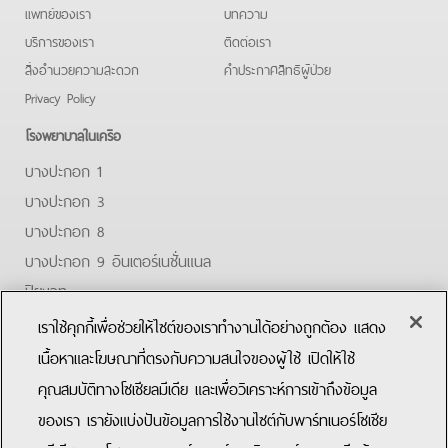
แพทย์ของเรา
บทความ
บริการของเรา
ติดต่อเรา
สิ่งอำนวยความสะดวก
คําประกาศสิทธิผู้ป่วย
Privacy Policy
โรงพยาบาลในเครือ
บางปะกอก 1
บางปะกอก 3
บางปะกอก 8
บางปะกอก 9 อินเตอร์เนชั่นแนล
ปิยะเวท
บางปะกอก-รังสิต 2
เราใช้คุกกี้เพื่อช่วยให้ไซต์ของเราทำงานได้อย่างถูกต้อง แสดง
บางปะกอกสมุทรปราการ
เนื้อหาและโฆษณาที่ตรงกับความสนใจของผู้ใช้ เปิดให้ใช้
คุณสมบัติทางโซเชียลมีเดีย และเพื่อวิเคราะห์การเข้าถึงข้อมูล
Facebook
Youtube
ของเรา เรายังแบ่งปันข้อมูลการใช้งานไซต์กับพาร์ทเนอร์โซเชีย