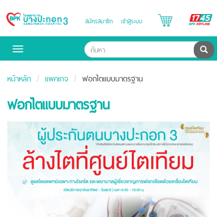
B
สมัครสมาชิก
เข้าสู่ระบบ
Bangpakok
H
Hospital
ค้น
Toggle
navigation
หน้าหลัก
แพคเกจ
ฟอกไตแบบมาตรฐาน
ฟอกไตแบบมาตรฐาน