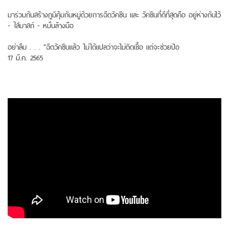
มาร่วมกันสร้างภูมิคุ้มกันหมู่ด้วยการฉีดวัคซีน และ วัคซีนที่ดีที่สุดคือ อยู่ห่างกันไว้
- ใส่มาสก์ - หมั่นล้างมือ
อย่าลืม . . . “ฉีดวัคซีนแล้ว ไม่ได้แปลว่าจะไม่ติดเชื้อ แต่จะช่วยป้อ
17 มี.ค. 2565