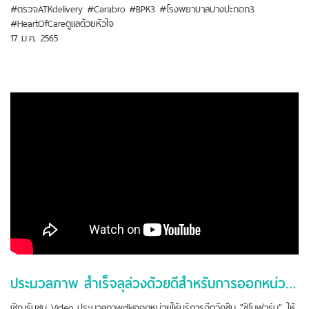
#ตรวจATKdelivery #Carabro #BPK3 #โรงพยาบาลบางปะกอก3
#HeartOfCareดูแลด้วยหัวใจ
17 ม.ค. 2565
ประมวลภาพ สำเร็จลุล่วงด้วยดีสำหรับการออกหน่วยฉีดวัคซีนให้กับเทศบาลสำโรงเหนือ
เชิญรับชม Video ประมวลภาพdkiออกหน่วยให้บริการฉีดวัคซีน "ซิโนฟาร์ม" ให้