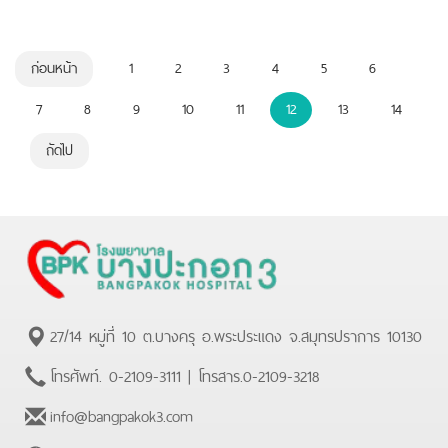
ก่อนหน้า
1
2
3
4
5
6
7
8
9
10
11
12
13
14
ถัดไป
27/14 หมู่ที่ 10 ต.บางครุ อ.พระประแดง จ.สมุทรปราการ 10130
โทรศัพท์.
0-2109-3111
| โทรสาร.
0-2109-3218
info@bangpakok3.com