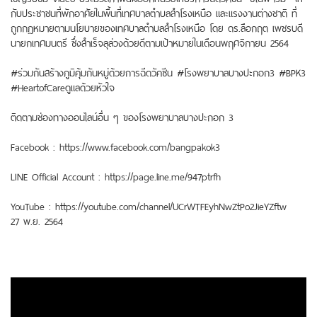
กับประชาชนที่พักอาศัยในพื้นที่เทศบาลตำบลสำโรงเหนือ และแรงงานต่างชาติ ที่
ถูกกฎหมายตามนโยบายของเทศบาลตำบลสำโรงเหนือ โดย ดร.ลือกฤต เพชรบดี
นายกเทศมนตรี ซึ่งสำเร็จลุล่วงด้วยดีตามเป้าหมายในเดือนพฤศจิกายน 2564
#ร่วมกันสร้างภูมิคุ้มกันหมู่ด้วยการฉีดวัคซีน #โรงพยาบาลบางปะกอก3 #BPK3
#HeartofCareดูแลด้วยหัวใจ
ติดตามช่องทางออนไลน์อื่น ๆ ของโรงพยาบาลบางปะกอก 3
Facebook : https://www.facebook.com/bangpakok3
LINE Official Account : https://page.line.me/947ptrfh
YouTube : https://youtube.com/channel/UCrWTFEyhNwZtPo2JieYZftw
27 พ.ย. 2564