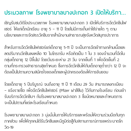
ประมวลภาพ โรงพยาบาลบางปะกอก 3 เปิดให้บริการฉีดวัคซีนไฟเซอร์ ให้แก่เด็กนักเรียน อายุ 5 – 11 ปี
เชิญรับชมวิดิโอประมวลภาพ โรงพยาบาลบางปะกอก 3 เปิดให้บริการฉีดวัคซีนไฟ
เซอร์ ให้แก่เด็กนักเรียน อายุ 5 – 11 ปี โดยไม่มีการเก็บค่าใช้จ่ายใด ๆ ตาม
นโยบายและการจัดสรรวัคซีนจากสำนักงานสาธารณสุขจังหวัดสมุทรปราการ
สำหรับการฉีดวัคซีนไฟเซอร์แก่เด็กอายุ 5-11 ปี จะเป็นการฉีดเข้าทางกล้ามเนื้อและ
ลดปริมาณวัคซีนลงเหลือ 10 ไมโครกรัม หรือคิดเป็น 1 ใน 3 ของจำนวนที่ฉีดใน
กลุ่มเด็กอายุ 12 ปีขึ้นไป โดยเว้นระยะห่าง 21 วัน จากเข็มที่ 1 เพื่อฉีดเข็มที่ 2
ตามที่กระทรวงสาธารณสุขกำหนด ซึ่งการฉีดวัคซีนให้กับเด็กอายุต่ำกว่า 12 ปี จะ
ต้องเป็นไปตามความสมัครใจของเด็กและผู้ปกครองต้องให้การยินยอม
โดยเด็กอายุ 5 ปีบริบูรณ์ จนถึงอายุ 11 ปี 11 เดือน 29 วัน สามารถลงทะเบียน
– แจ้งรายชื่อ เพื่อฉีดวัคซีนไฟเซอร์ (Pfizer ฝาสีส้ม) ไว้กับทางโรงเรียน ก่อนเข้า
รับบริการฉีดวัคซีนฯ กับโรงพยาบาลบางปะกอก 3 ซึ่งนัดหมายและกำหนดการ
จะเป็นไปตามที่แต่ละโรงเรียนกำหนด
โรงพยาบาลบางปะกอก 3 มุ่งมั่นในการให้บริการและพร้อมให้ความร่วมมือกับทุก
ภาคส่วน เพื่อให้ทุกคนได้รับวัคซีนและมีภูมิต่อสู้กับสถานการณ์การแพร่ระบาดโค
วิด-19