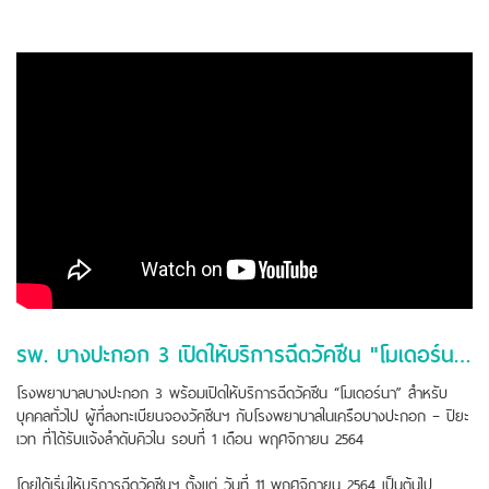
รพ. บางปะกอก 3 เปิดให้บริการฉีดวัคซีน "โมเดอร์นา" เริ่ม 11 พ.ย. 2564
โรงพยาบาลบางปะกอก 3 พร้อมเปิดให้บริการฉีดวัคซีน “โมเดอร์นา” สำหรับ
บุคคลทั่วไป ผู้ที่ลงทะเบียนจองวัคซีนฯ กับโรงพยาบาลในเครือบางปะกอก – ปิยะ
เวท ที่ได้รับแจ้งลำดับคิวใน รอบที่ 1 เดือน พฤศจิกายน 2564
โดยได้เริ่มให้บริการฉีดวัคซีนฯ ตั้งแต่ วันที่ 11 พฤศจิกายน 2564 เป็นต้นไป