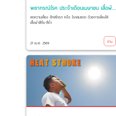
พยากรณ์โรค ประจำเดือนเมษายน เสื้อผ้าสีทึบ = ไม่ใช่สีมงคล
ลดความเสี่ยง ฮีทสโตรก หรือ โรคลมแดด ด้วยการเลี่ยงใส่
เสื้อผ้าสีทึบ-สีดำ
อ่าน
21 เม.ย. 2569