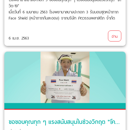
วิด-19"
เมื่อวันที่ 6 เมษายน 2563 โรงพยาบาลบางปะกอก 3 รับมอบชุดหน้ากาก
Face Shield (หน้ากากกันละออง) จากบริษัท ศตวรรษพลาสติก จำกัด
อ่าน
6 เม.ย. 2563
ขอขอบคุณทุก ๆ แรงสนับสนุนในช่วงวิกฤต "โควิด-19"